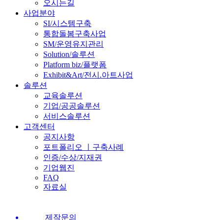
오시는길
사업분야
SI/시스템구축
통합돌봄구축사업
SM/운영유지관리
Solution/솔루션
Platform biz/플랫폼
Exhibit&Art/전시.아트사업
솔루션
교육솔루션
기업/공공솔루션
서비스솔루션
고객센터
공지사항
포트폴리오 ㅣ구축사례
인증/수상/지재권
기업웹진
FAQ
자료실
제작문의